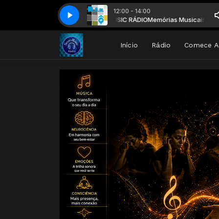
12:00 - 14:00
Memórias Musicais com NEUROMUSIC RÁDIO
R.E.M. - At My Most Beautiful
R.E.M. - At My Most Beautiful
Memórias Musicais com N
Início
Rádio
Comece A