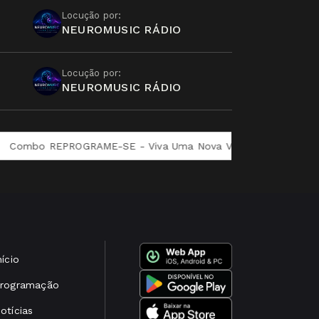
Locução por:
NEUROMUSIC RÁDIO
Locução por:
NEUROMUSIC RÁDIO
 REPROGRAME-SE - Viva Uma Nova Versão de Si
Jornada d
nício
rogramação
otícias