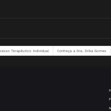
rapêutico Individual
Conheça a Dra. Drika Gomes
Combo
I
P
N