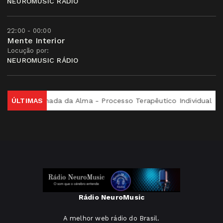
NEUROMUSIC RÁDIO
22:00 - 00:00
Mente Interior
Locução por:
NEUROMUSIC RÁDIO
Si
ÚLTIMAS
Jornada da Alma - Processo Terapêutico Individual
C
Rádio NeuroMusic
A melhor web rádio do Brasil.