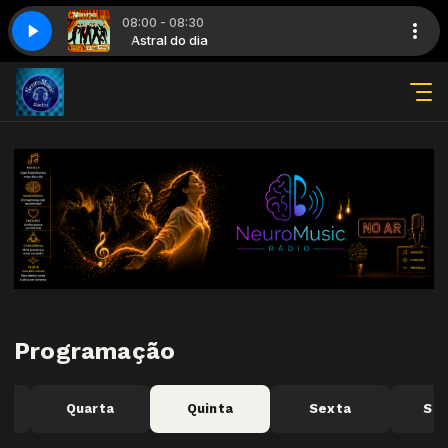
08:00 - 08:30
 Bye
al do dia
Astral do dia
NSYNC - Bye Bye Bye
Programação
Quarta
Quinta
Sexta
Sá