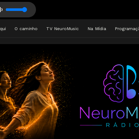
NEUROMUSIC RÁDIO
t for Healing ✾ Divine Restoration (432Hz) _ Gregorian Chants
qui
O caminho
TV NeuroMusic
Na Mídia
Programaç