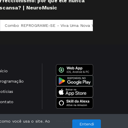
rfeccionismo: por que ele nunca
scansa? | NeuroMusic
o REPROGRAME-SE - Viva Uma Nova Versão de Si
Jornada
nício
rogramação
otícias
ontato
como você usa o site. Ao
Com a tecnologia
Entendi