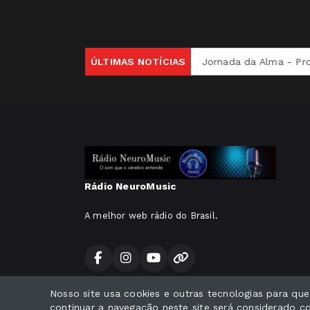
Viva Uma Nova Versão de Si
ÚLTIMAS NOTÍCIAS
Jornada da Alma - Processo T
Rádio NeuroMusic
A melhor web rádio do Brasil.
Nosso site usa cookies e outras tecnologias para qu
Todos os direitos reservados.
continuar a navegação neste site será considerado 