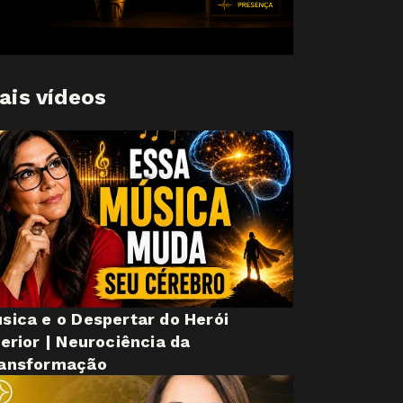
ais vídeos
sica e o Despertar do Herói
terior | Neurociência da
ansformação