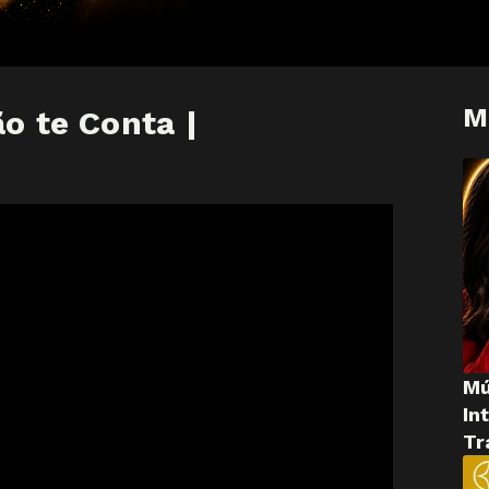
M
o te Conta |
Mú
In
Tr