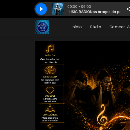
00:00 - 06:00
 Healing ✾ Divine Restoration (432Hz) _ Gregorian Chants
Nos braços da paz com NEUROMUSIC RÁDIO
Nos braços da paz com 
Gregorian Chan
Início
Rádio
Comece A