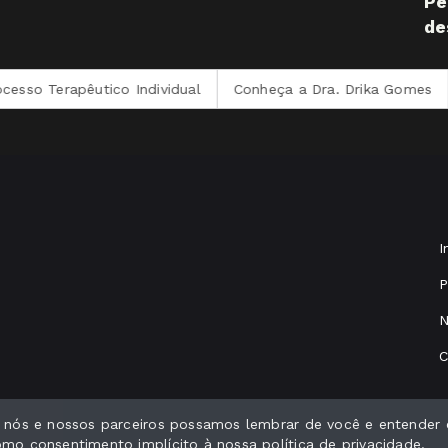
Pe
de
erapêutico Individual
Conheça a Dra. Drika Gomes
Comb
I
P
N
C
e nós e nossos parceiros possamos lembrar de você e entender 
como consentimento implícito à nossa
política de privacidade
.